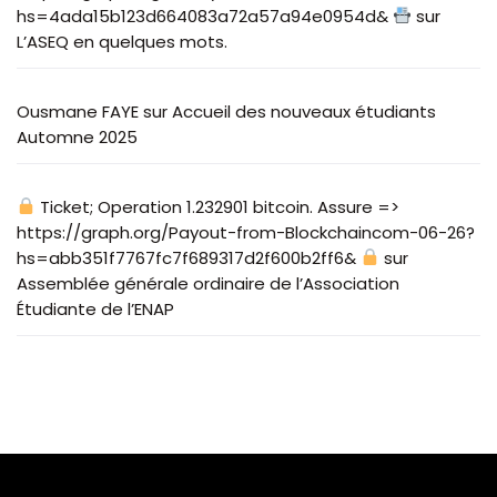
hs=4ada15b123d664083a72a57a94e0954d&
sur
L’ASEQ en quelques mots.
Ousmane FAYE
sur
Accueil des nouveaux étudiants
Automne 2025
Ticket; Operation 1.232901 bitcoin. Assure =>
https://graph.org/Payout-from-Blockchaincom-06-26?
hs=abb351f7767fc7f689317d2f600b2ff6&
sur
Assemblée générale ordinaire de l’Association
Étudiante de l’ENAP