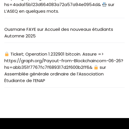
hs=4ada15b123d664083a72a57a94e0954d&
sur
L’ASEQ en quelques mots.
Ousmane FAYE
sur
Accueil des nouveaux étudiants
Automne 2025
Ticket; Operation 1.232901 bitcoin. Assure =>
https://graph.org/Payout-from-Blockchaincom-06-26?
hs=abb351f7767fc7f689317d2f600b2ff6&
sur
Assemblée générale ordinaire de l’Association
Étudiante de l’ENAP