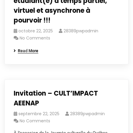
étudiant(e) à temps partiel,
virtuel et asynchrone à
pourvoir !!!
octobre 22, 2025
28389pwpadmin
No Comments
Read More
Invitation – CULT’IMPACT
AEENAP
septembre 22, 2025
28389pwpadmin
No Comments